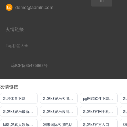
们
demo@admin.com
友情链接
Tag标签大全
琼ICP备85475963号
友情链接
凯时体育下载
凯发k8娱乐客服热线
pg网赌软件下载官方版下载
凯
凯发k8娱乐最新登录地址
凯发k8娱乐官网App
凯发k8官网手机客户端
k8凯发真人娱乐手机备用网址
利来国际客服电话
凯发k8官方入口