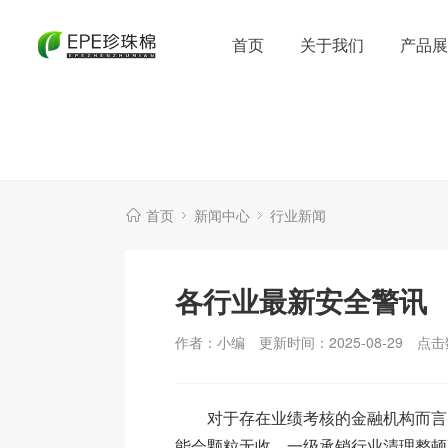
首页
关于我们
产品展
首页
新闻中心
行业新闻
各行业最新安全警讯
作者：小编
更新时间：2025-08-29
点击
对于存在业绩考核的金融机构而言
能会颗粒无收。一级承销行业清理整顿