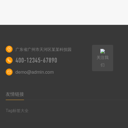
广东省广州市天河区某某科技园
关注我
400-12345-67890
们
demo@admin.com
友情链接
Tag标签大全