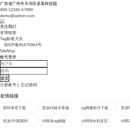
广东省广州市天河区某某科技园
400-12345-67890
demo@admin.com
关注我们
友情链接
Tag标签大全
琼ICP备85475963号
SiteMap
账号登录
注册账号
|
忘记密码
友情链接
凯时体育下载
凯发k8娱乐客服热线
pg网赌软件下载官方版下载
凯发
凯发(中国)凯时kb官网登录
k8凯发ag旗舰
yl6809永利皇宫嘉年华
k8