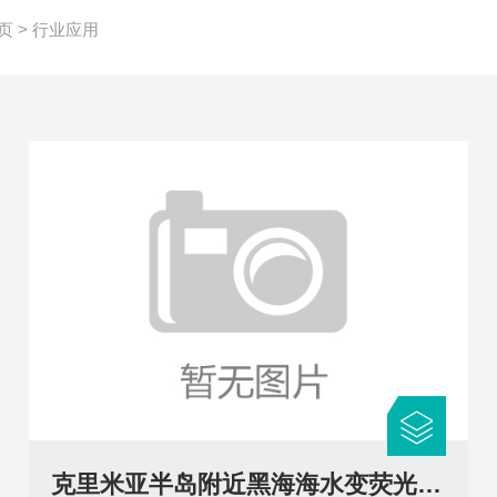
页
>
行业应用
克里米亚半岛附近黑海海水变荧光绿 原因不明（组图）