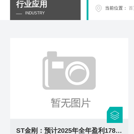
行业应用
当前位置：
首
INDUSTRY
ST金刚：预计2025年全年盈利178亿至266亿