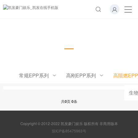
高阻燃EPP系列
常规EPP系列
高刚EPP系列
高阻燃EP
生物
共
0
页
0
条
Copyright © 2012-2022 凯发豪门娱乐 版权所有 非商用版本
琼ICP备85475963号