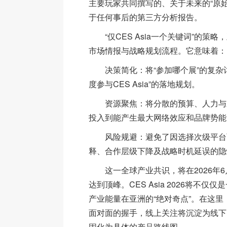
主要玩家共同撰写的、关于未来的“原
于任何事后的第三方分析报告。
“仅CES Asia一个关键词”的策略
市场情报与战略规划流程。它意味着：
决策简化：将“参加哪个展”的复杂讨
度参与CES Asia”的落地规划。
资源聚焦：将分散的预算、人力与
投入到能产生最大网络效应和品牌势能
风险规避：避免了因选择次级平台
释、合作层级下降及战略时机延误的隐
这一全球产业共识，将在2026年6月
达到顶峰。CES Asia 2026将不仅
产业能量在亚洲的“绝对奇点”。在这
面对面的握手，线上关注将沉淀为线下
固化为具体的产品路线图。