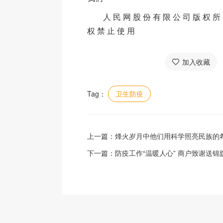
人 民 网 股 份 有 限 公 司 版 权 所 
权 禁 止 使 用
加入收藏
Tag：
卫生防疫
上一篇：
烽火岁月中他们用科学照亮民族的
下一篇：
防疫工作“温暖人心” 商户致谢送锦