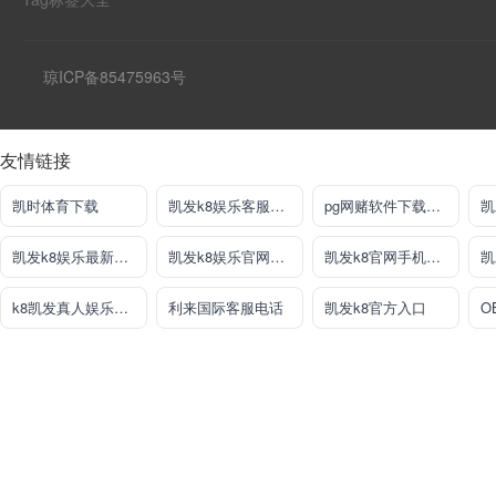
琼ICP备85475963号
友情链接
凯时体育下载
凯发k8娱乐客服热线
pg网赌软件下载官方版下载
凯
凯发k8娱乐最新登录地址
凯发k8娱乐官网App
凯发k8官网手机客户端
k8凯发真人娱乐手机备用网址
利来国际客服电话
凯发k8官方入口