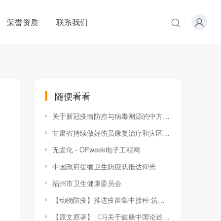
荣誉资质
联系我们
随便看看
关于新冠疫情防控与病毒溯源的中方行动和立场
甘肃省持续做好伤员康复治疗和灾区卫生防疫各项工作
无卤化 - OFweek电子工程网
中国政府援缅卫生防疫队抵达仰光
福州市卫生健康委员会
【动物防疫】推进疫苗集中接种 筑牢畜牧业安全屏障——铁干里克村开展疫苗接种工作
【原文原著】《习关于健康中国论述摘编》专题六：健全公共卫生体系