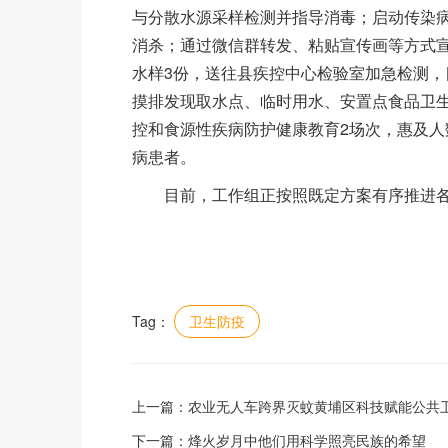
与分散水源采样检测并指导消毒；启动传染
消杀；通过微信群转发、粘贴宣传画等方式
水样3份，送往县疾控中心检验室加急检测，目
摸排发现取水点、临时用水、安置点食品卫
控和食源性疾病防护健康教育2场次，惠及人数
病患者。
目前，工作组正按照既定方案有序推进各
Tag：
卫生防疫
上一篇：
农业无人车跨界灭蚊黄埔区科技赋能公共
下一篇：
烽火岁月中他们用科学照亮民族的希望