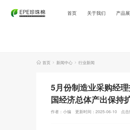
首页
关于我们
产品展
首页
新闻中心
行业新闻
5月份制造业采购经理
国经济总体产出保持
作者：小编
更新时间：2025-06-10
点击