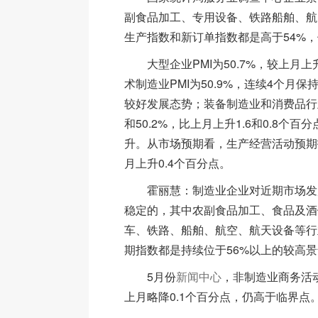
副食品加工、专用设备、铁路船舶、航
生产指数和新订单指数都是高于54%
大型企业PMI为50.7%，较上月上升
术制造业PMI为50.9%，连续4个月
较好发展态势；装备制造业和消费品行业P
和50.2%，比上月上升1.6和0.8个
升。从市场预期看，生产经营活动预期指
月上升0.4个百分点。
霍丽慧：制造业企业对近期市场发
稳定的，其中农副食品加工、食品及酒
车、铁路、船舶、航空、航天设备等行
期指数都是持续位于56%以上的较高
5月份
新闻中心
，非制造业商务活动
上月略降0.1个百分点，仍高于临界点