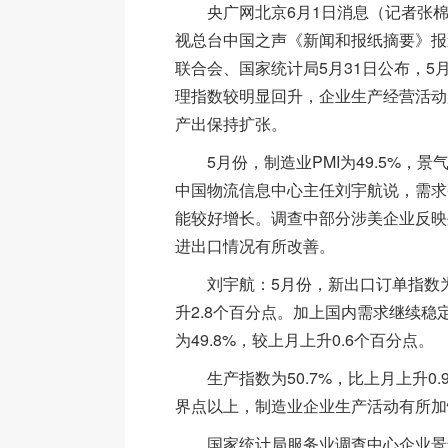
央广网北京6月1日消息（记者张棉
视总台中国之声《新闻和报纸摘要》报
联合会、国家统计局5月31日公布，5
理指数较明显回升，企业生产经营活动
产出保持扩张。
5月份，制造业PMI为49.5%，景
中国物流信息中心主任刘宇航说，需求
能较好增长。调查中部分涉美企业反映
进出口情况有所改善。
刘宇航：5月份，新出口订单指数为4
升2.8个百分点。加上国内需求继续稳
为49.8%，较上月上升0.6个百分点。
生产指数为50.7%，比上月上升0.
界点以上，制造业企业生产活动有所加
国家统计局服务业调查中心企业景