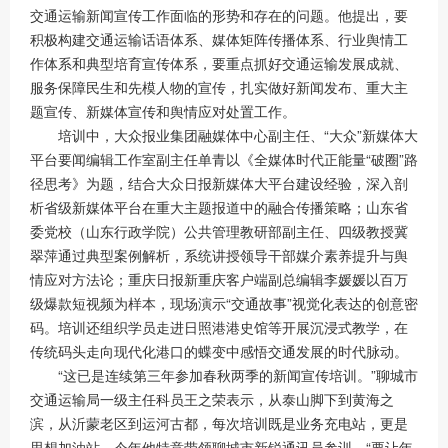
交通运输新闻宣传工作面临的形势和存在的问题。他提出，要
积极构建交通运输话语体系、媒体矩阵传播体系、行业舆情工
作体系和典型培育宣传体系，要重点抓好交通运输发展成就、
服务保障民生和先模人物的宣传，扎实做好新闻发布、重大主
题宣传、新媒体宣传和舆情应对处置工作。
培训中，大众报业集团融媒体中心副主任、“大众”新媒体大
平台要闻编辑工作室副主任单青以《全媒体时代正能量“破圈”路
径思考》为题，结合大众日报新媒体大平台建设经验，深入剖
析省级新媒体平台在重大主题报道中的融合传播策略；山东省
委党校（山东行政学院）公共管理教研部副主任、四级教授冀
翠萍通过典型案例解析，系统讲授领导干部媒介素养提升与舆
情应对方法论；重庆日报新重庆客户端副总编辑李媛媛以百万
级爆款短视频为样本，现场演示“交通故事”视觉化表达的创意密
码。培训还组织学员走进日照港港史馆等开展沉浸式教学，在
传统码头走向现代化港口的蝶变中感悟交通发展的时代脉动。
“这已是连续第三年参加春秋两季的新闻宣传培训。”聊城市
交通运输局一级主任科员王之荣表示，从泰山脚下到黄海之
滨，从沂蒙老区到运河古都，每次培训既是业务充电站，更是
思想加油站。今年他特意带领聊城市新锐通讯员参训，“要让年