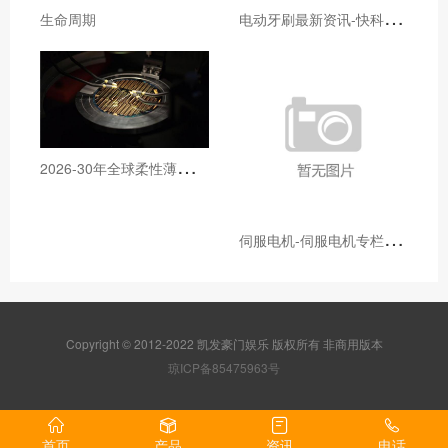
电
动牙刷最新资讯-快科技--科技改变未来
生命周期
2
026-30年全球柔性薄膜压力传感器行业研究及十五五规划分析报告
伺
服电机-伺服电机专栏为您展示的动态 - OFweek机器人网
Copyright © 2012-2022 凯发豪门娱乐 版权所有 非商用版本
琼ICP备85475963号
首页
产品
资讯
电话