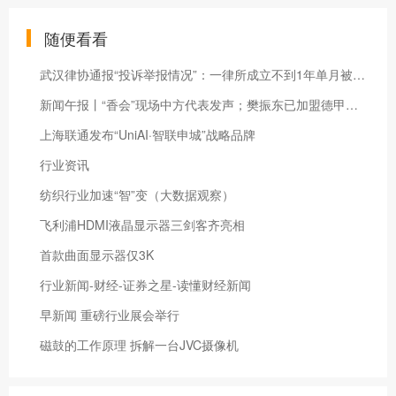
随便看看
武汉律协通报“投诉举报情况”：一律所成立不到1年单月被投诉388次
新闻午报丨“香会”现场中方代表发声；樊振东已加盟德甲联赛与莫雷加德成队友
上海联通发布“UniAI·智联申城”战略品牌
行业资讯
纺织行业加速“智”变（大数据观察）
飞利浦HDMI液晶显示器三剑客齐亮相
首款曲面显示器仅3K
行业新闻-财经-证券之星-读懂财经新闻
早新闻 重磅行业展会举行
磁鼓的工作原理 拆解一台JVC摄像机