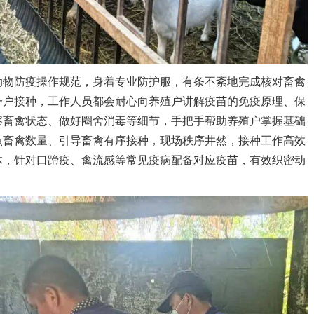
物防疫操作规范，身着专业防护服，有条不紊地完成核对畜禽
一户接种，工作人员都会耐心向养殖户讲解疫苗的免疫原理、保
察畜禽状态、做好圈舍消毒等细节，手把手帮助养殖户掌握基础
点畜禽数量、引导畜禽有序接种，现场秩序井然，接种工作高效
体，针对口蹄疫、禽流感等常见疫病配备对应疫苗，有效织密动