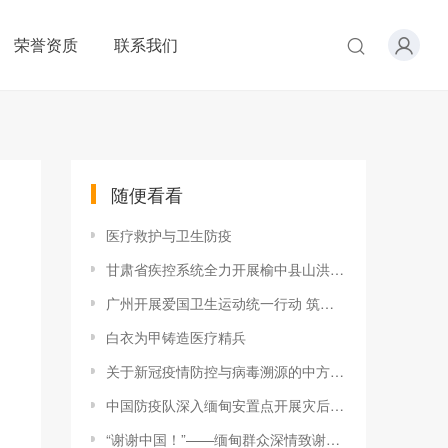
荣誉资质
联系我们
随便看看
医疗救护与卫生防疫
甘肃省疾控系统全力开展榆中县山洪灾害灾后卫生防疫工作
广州开展爱国卫生运动统一行动 筑牢“两热”疫情防控防线
白衣为甲铸造医疗精兵
关于新冠疫情防控与病毒溯源的中方行动和立场
中国防疫队深入缅甸安置点开展灾后卫生防疫工作
“谢谢中国！”——缅甸群众深情致谢中国政府援缅卫生防疫队