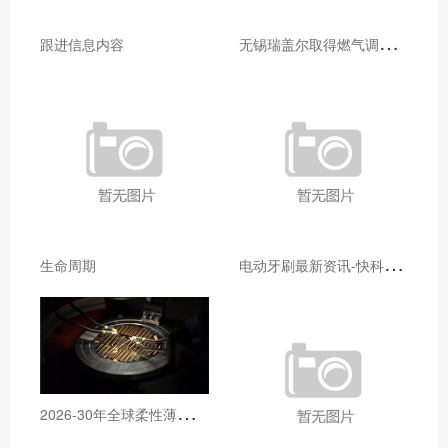
无
锡瑞盖尔取得燃气调压器故障监测装置专利便于拆卸压电式气体压力传感器进行检测维修
跟进信息内容
电
动牙刷最新资讯-快科技--科技改变未来
生命周期
2
026-30年全球柔性薄膜压力传感器行业研究及十五五规划分析报告