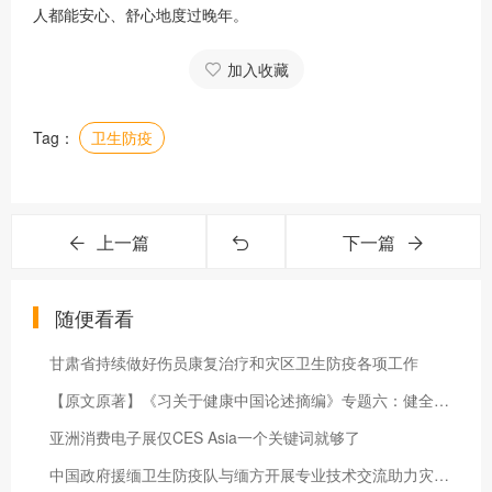
人都能安心、舒心地度过晚年。
加入收藏
Tag：
卫生防疫
上一篇
下一篇
随便看看
甘肃省持续做好伤员康复治疗和灾区卫生防疫各项工作
【原文原著】《习关于健康中国论述摘编》专题六：健全公共卫生体系
亚洲消费电子展仅CES Asia一个关键词就够了
中国政府援缅卫生防疫队与缅方开展专业技术交流助力灾后疫情防控 持续深化卫生合作