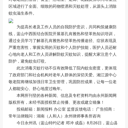
区域进行了全面、细致的药物喷洒和灭蚊处理，从源头上消除
蚊虫滋生条件。
为提高长者及工作人员的自我防护意识，共同构筑健康防
线，蓝山中西医结合医院开展基孔肯雅热和登革热知识培训，
通过全员学习了解基孔肯雅热和登革热传播途径、症状表现及
严重危害性，掌握实用的灭蚊和个人防护技能，医护人员还耐
心地向老人和工作人员讲解防蚊灭蚊知识，提醒大家注意个人
防护，避免蚊虫叮咬。
此次消毒灭蚊行动不仅有效降低了院内蚊虫密度，更体现
了政府部门和社会机构对老年人群体的深切关爱。湘江源中心
敬老院将继续加强日常卫生管理，巩固防控成果，让每一位老
人都能安心、舒心地度过晚年。
本网所刊登的各种新闻、信息及专栏资料均由永州新闻网
版权所有，未经书面授权禁止传播、更改或建立镜像！
投稿邮箱：新闻报料 办公室 监督反馈电话： 广告招商：
常年法律顾问：湖南（人和人）永州律师事务所咨询
今日永州讯（蓝山特约记者 邓冲 成磊）8月26日，蓝山县