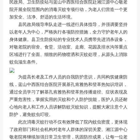
民政局、卫生防疫站与蓝山中西医结合医院赴湘江源中心敬老
院开展全院范围内的消毒灭蚊专项行动，为老人们营造一个更
加安全、洁净、舒适的生活环境。
县民政局领导率队走进一线进行具体指导，并强调要坚持
以老年人为中心，严格执行各项防控措施，全力守护老年人的
身体健康。县卫生防疫站的专业技术人员携带先进消杀设备，
对敬老院的宿舍、食堂、活动室、走廊、花园及排水沟等重点
区域进行了全面、细致的药物喷洒和灭蚊处理，从源头上消除
蚊虫滋生条件。
为提高长者及工作人员的自我防护意识，共同构筑健康防
线，蓝山中西医结合医院开展基孔肯雅热和登革热知识培训，
通过全员学习了解基孔肯雅热和登革热传播途径、症状表现及
严重危害性，掌握实用的灭蚊和个人防护技能，医护人员还耐
心地向老人和工作人员讲解防蚊灭蚊知识，提醒大家注意个人
防护，避免蚊虫叮咬。
此次消毒灭蚊行动不仅有效降低了院内蚊虫密度，更体现
了政府部门和社会机构对老年人群体的深切关爱。湘江源中心
敬老院将继续加强日常卫生管理，巩固防控成果，让每一位老