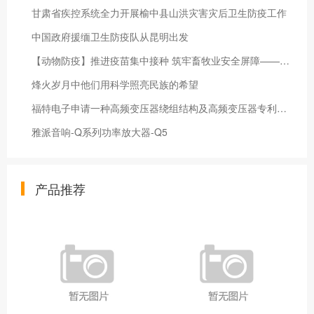
甘肃省疾控系统全力开展榆中县山洪灾害灾后卫生防疫工作
中国政府援缅卫生防疫队从昆明出发
【动物防疫】推进疫苗集中接种 筑牢畜牧业安全屏障——铁干里克村开展疫苗接种工作
烽火岁月中他们用科学照亮民族的希望
福特电子申请一种高频变压器绕组结构及高频变压器专利达到了快速对初级绕组或次级进行安装或更换的效果
雅派音响-Q系列功率放大器-Q5
产品推荐