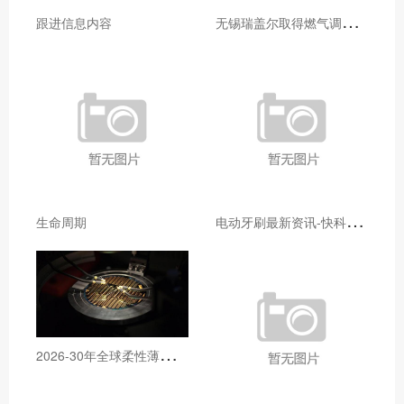
无
锡瑞盖尔取得燃气调压器故障监测装置专利便于拆卸压电式气体压力传感器进行检测维修
跟进信息内容
电
动牙刷最新资讯-快科技--科技改变未来
生命周期
2
026-30年全球柔性薄膜压力传感器行业研究及十五五规划分析报告