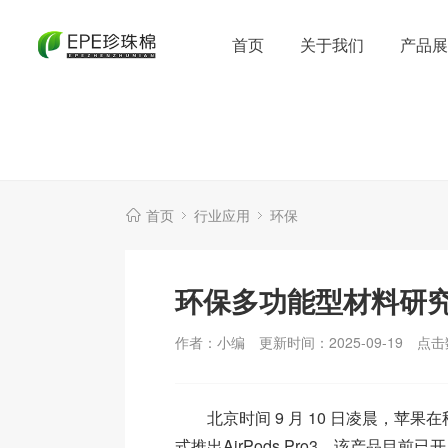
首页
关于我们
产品展
首页
行业应用
环保
环保多功能型材料研
作者：小编
更新时间：2025-09-19
点击
北京时间 9 月 10 日凌晨，苹果
式推出AirPods Pro3。该产品目前已