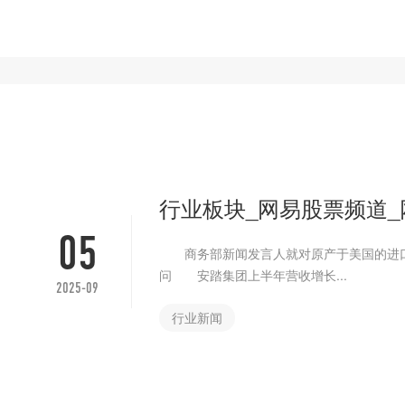
行业板块_网易股票频道_
05
商务部新闻发言人就对原产于美国的进口
问 安踏集团上半年营收增长...
2025-09
行业新闻