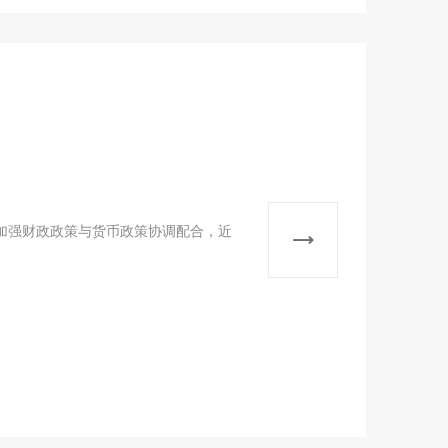
强财政政策与货币政策协调配合，近