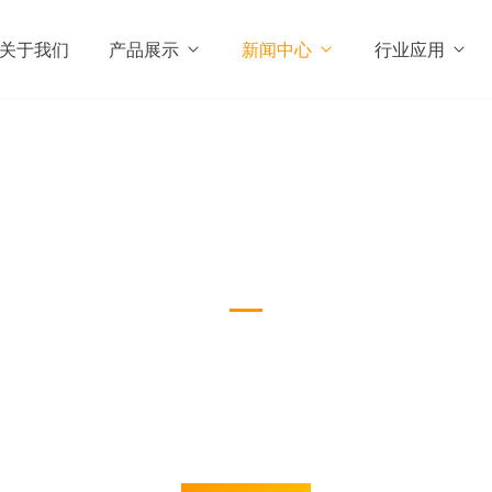
关于我们
产品展示
新闻中心
行业应用
行业新闻