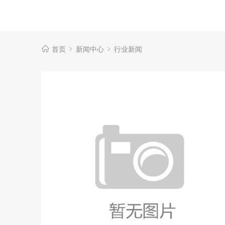
首页
新闻中心
行业新闻