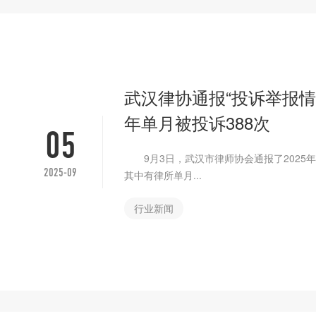
武汉律协通报“投诉举报情
年单月被投诉388次
05
9月3日，武汉市律师协会通报了2025
2025-09
其中有律所单月...
行业新闻