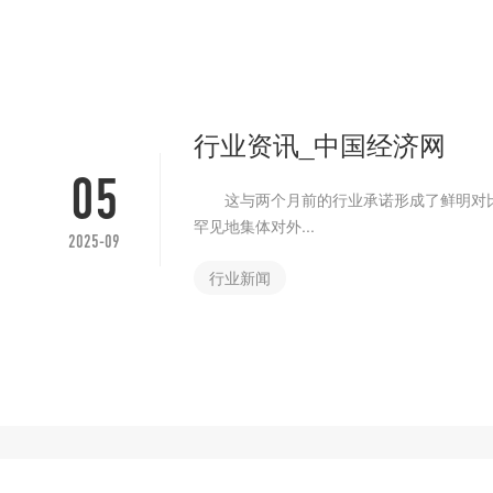
行业资讯_中国经济网
05
这与两个月前的行业承诺形成了鲜明对比。
罕见地集体对外...
2025-09
行业新闻