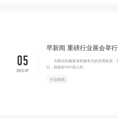
早新闻 重磅行业展会举行
05
为推动实施更加积极有为的宏观政策，加
日，财政部与中国人民...
2025-09
行业新闻