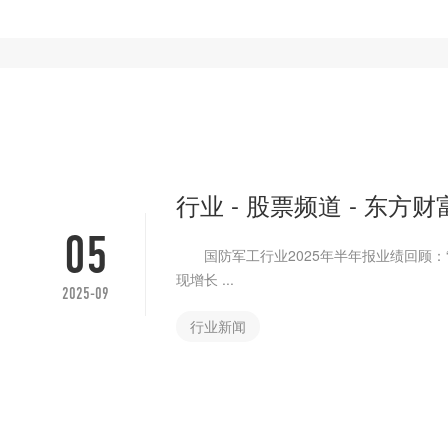
行业 - 股票频道 - 东方财
05
国防军工行业2025年半年报业绩回顾：
现增长 ...
2025-09
行业新闻