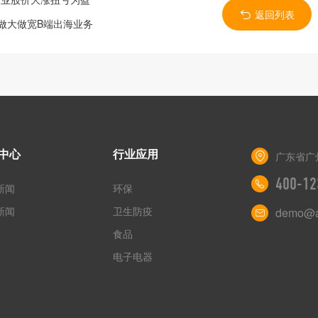
返回列表
做大做宽B端出海业务
中心
行业应用
广东省广
400-12
新闻
环保
新闻
卫生防疫
demo@a
食品
电子电器