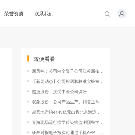
荣誉资质
联系我们
随便看看
新凤鸣：公司向全资子公司江苏新拓增资15亿元
【新闻动态】公司检测和校准实验室顺利通过CNAS监督评审 检测能力获国际标准认可
超捷股份：接受中金公司调研
双象股份：公司产品生产、销售正常
越秀地产约4149亿元出售北京海淀功德寺项目公司65%股权此前已质押给华润置地
青海现场流行病学传染病监测预警学术会议
证券时报电子报实时通过手机APP、网站免费阅读重大财经新闻资讯及上市公司公告