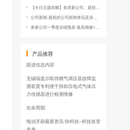
【今日主题前瞻】各类新公司、新技术、新产品层出不穷行业头部厂商持续高歌猛进
公司新闻-最新的公司新闻资讯及深度分析-股票频道-证券之星-聚焦优质投资
多家公司一季度业绩预喜 最高增逾1500%
产品推荐
跟进信息内容
无锡瑞盖尔取得燃气调压器故障监
测装置专利便于拆卸压电式气体压
力传感器进行检测维修
生命周期
电动牙刷最新资讯-快科技--科技改变
未来