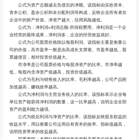
公式为资产总额减去负债后的净额。该指标由实收资本、
资本公积、盈余公积和未分配利润等构成，反映企业所有者在
企业中的财产价值。净资产越大，信用风险越低。
公式为：净利润=利润总额-所得税费用。净利润是一个企
业经营的最终成果，净利润多，企业的经营效益就好。
公式为公司股票价格除以每股利润。该指标主要是衡量公
司的价值，高市盈率一般是由高成长支撑着。市盈率越低，股
票越便宜，相对投资价值越大。
市净率是公司股票价格与每股净资产的比率。市净率越
低，每股内含净资产值越高，投资价值越高。
公式为毛利与销售收入的比率。毛利率越高，公司产品附
加值越高，赚钱效率越高。
公式为净利润与主营业务收入的比率。该指标表示企业每
单位资产能获得净利润的数量，这一比率越高，说明企业全部
资产的盈利能力越强。
公式为税后利润与净资产的比率。该指标反映股东权益的
收益水平，用以衡量公司运用自有资本的效率。指标值越高，
说明投资带来的收益越高。
郑重声明：本网站所刊载的所有资料及图表仅供参考使