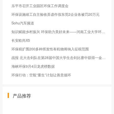
乐平市召开工业园区环保工作调度会
环保设施竣工自主验收弄虚作假东莞2企业各被罚20万元
Sohu汽车频道
知识赋能乡村振兴 环保助力美好未来——河南工业大学环境工程学院开展马古岗村联合实践活动
长安欧尚X5
环保税扩围200多种挥发性有机物将纳入征税范围
战报 北大击剑队在第28届中国大学生击剑比赛中获得一金三铜
海峡环保9月4日龙虎榜数据
环保行动：空瓶“重生”计划让善意循环
产品推荐