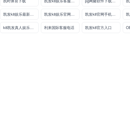
凯时体育下载
凯发k8娱乐客服热线
pg网赌软件下载官方版下载
凯
凯发k8娱乐最新登录地址
凯发k8娱乐官网App
凯发k8官网手机客户端
k8凯发真人娱乐手机备用网址
利来国际客服电话
凯发k8官方入口