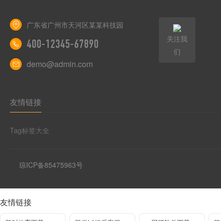
广东省广州市天河区某某科技园
关注我
400-12345-67890
们
demo@admin.com
友情链接
Tag标签大全
琼ICP备85475963号
友情链接