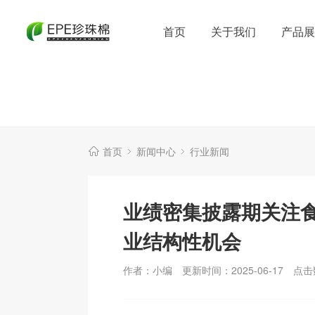
首页
关于我们
产品展
首页
新闻中心
行业新闻
业绩密集披露期关注
业结构性机会
作者：小编
更新时间：2025-06-17
点击