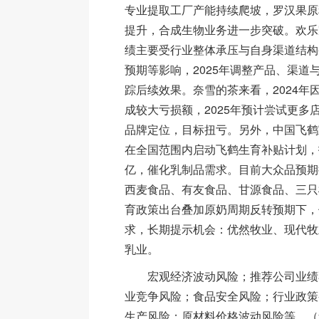
专业提取工厂产能持续爬坡，罗汉果原
提升，合成生物业务进一步突破。欢乐家
绩主要受行业整体承压与自身渠道结构
预期等影响，2025年调整产品、渠道
踪后续效果。奈雪的茶来看，2024年
成较大亏损额，2025年预计尝试更多
品牌定位，目标扭亏。另外，中国飞鹤
在全国范围内启动飞鹤生育补贴计划，
亿，催化乳制品需求。目前大众品预期
西麦食品、有友食品、甘源食品、三只
育政策出台叠加原奶周期反转预期下，
求，长期提示机会：优然牧业、现代牧
乳业。
宏观经济波动风险；推荐公司业绩
业竞争风险；食品安全风险；行业政策
生产风险；原材料价格波动风险等。（华