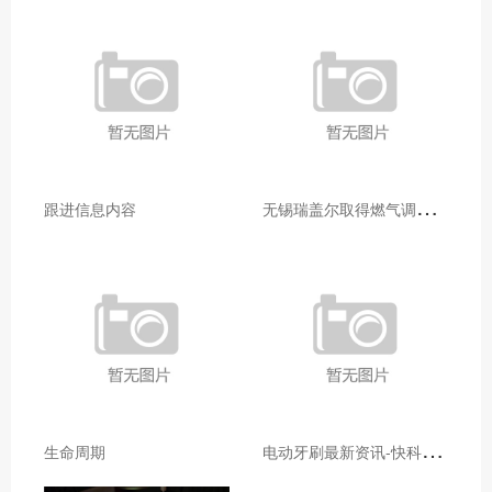
无
锡瑞盖尔取得燃气调压器故障监测装置专利便于拆卸压电式气体压力传感器进行检测维修
跟进信息内容
电
动牙刷最新资讯-快科技--科技改变未来
生命周期